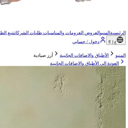
الرئيسية
المنيو
العروض
العزومات والمناسبات
طلبات الشركات
تتبع الط
دخول / حسابي
ع | E
المنيو
الأطباق والاضافات الجانبية
أرز صيادية
العودة إلى
الأطباق والاضافات الجانبية