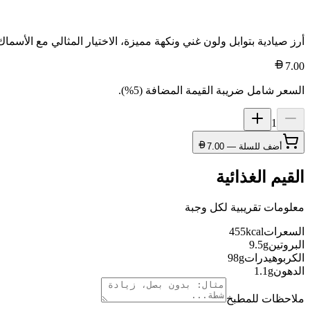
أرز صيادية بتوابل ولون غني ونكهة مميزة، الاختيار المثالي مع الأسماك
7.00
السعر شامل ضريبة القيمة المضافة (5%).
1
أضف للسلة —
7.00
القيم الغذائية
معلومات تقريبية لكل وجبة
السعرات
kcal
455
البروتين
g
9.5
الكربوهيدرات
g
98
الدهون
g
1.1
ملاحظات للمطبخ