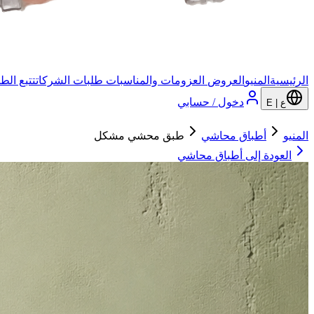
الرئيسية
المنيو
العروض
العزومات والمناسبات
طلبات الشركات
تتبع الط
دخول / حسابي
ع | E
المنيو
أطباق محاشي
طبق محشي مشكل
العودة إلى
أطباق محاشي