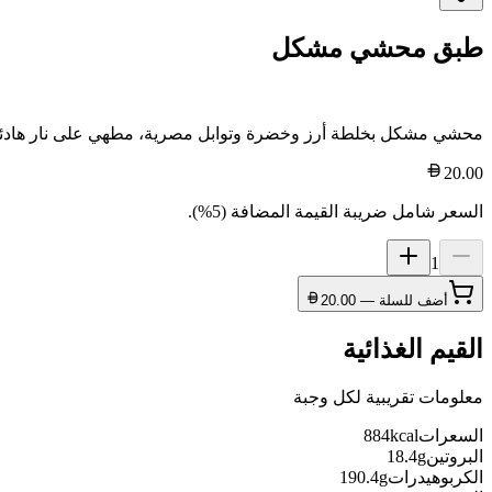
طبق محشي مشكل
محشي مشكل بخلطة أرز وخضرة وتوابل مصرية، مطهي على نار هادئة
20.00
السعر شامل ضريبة القيمة المضافة (5%).
1
أضف للسلة —
20.00
القيم الغذائية
معلومات تقريبية لكل وجبة
السعرات
kcal
884
البروتين
g
18.4
الكربوهيدرات
g
190.4