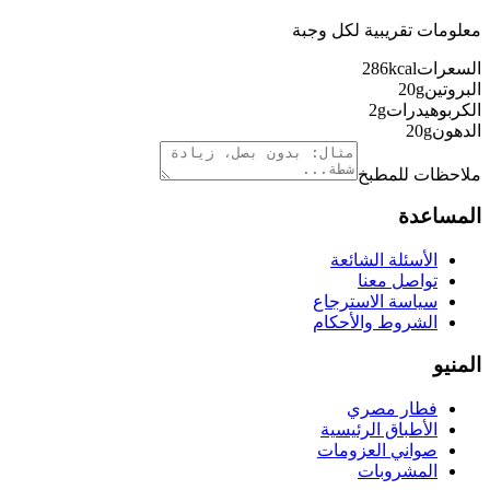
معلومات تقريبية لكل وجبة
السعرات
kcal
286
البروتين
g
20
الكربوهيدرات
g
2
الدهون
g
20
ملاحظات للمطبخ
المساعدة
الأسئلة الشائعة
تواصل معنا
سياسة الاسترجاع
الشروط والأحكام
المنيو
فطار مصري
الأطباق الرئيسية
صواني العزومات
المشروبات