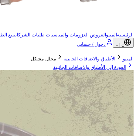
الرئيسية
المنيو
العروض
العزومات والمناسبات
طلبات الشركات
تتبع الط
دخول / حسابي
ع | E
المنيو
الأطباق والاضافات الجانبية
مخلل مشكل
العودة إلى
الأطباق والاضافات الجانبية