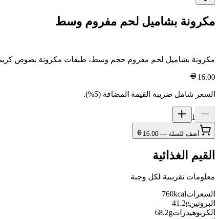
مكرونة بشاميل لحم مفروم وسط
مكرونة بشاميل لحم مفروم حجم وسط، طبقات مكرونة بصوص كريم
16.00
السعر شامل ضريبة القيمة المضافة (5%).
1
أضف للسلة —
16.00
القيم الغذائية
معلومات تقريبية لكل وجبة
السعرات
kcal
760
البروتين
g
41.2
الكربوهيدرات
g
68.2