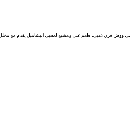
ي ووش فرن ذهبي، طعم غني ومشبع لمحبي البشاميل يقدم مع مخل