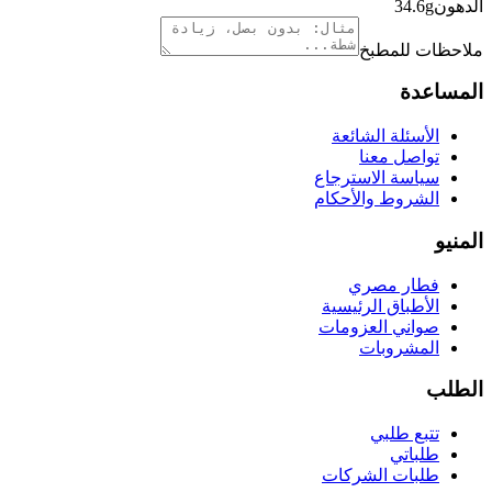
الدهون
g
34.6
ملاحظات للمطبخ
المساعدة
الأسئلة الشائعة
تواصل معنا
سياسة الاسترجاع
الشروط والأحكام
المنيو
فطار مصري
الأطباق الرئيسية
صواني العزومات
المشروبات
الطلب
تتبع طلبي
طلباتي
طلبات الشركات