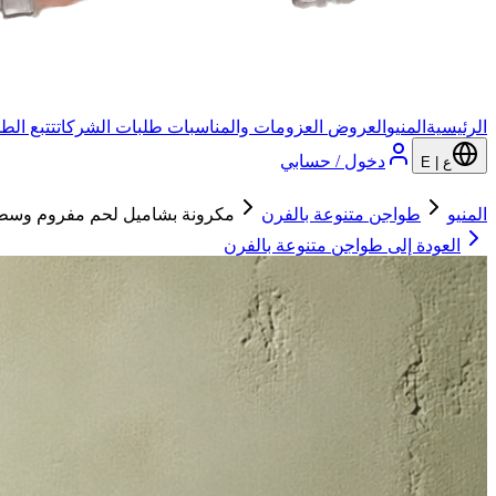
الرئيسية
المنيو
العروض
العزومات والمناسبات
طلبات الشركات
تتبع الط
دخول / حسابي
ع | E
المنيو
طواجن متنوعة بالفرن
مكرونة بشاميل لحم مفروم وسط
العودة إلى
طواجن متنوعة بالفرن