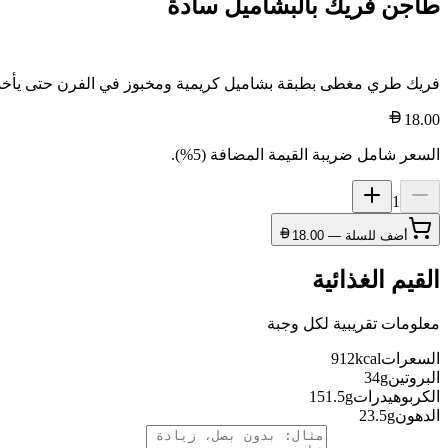
طاجن فريك بالبشاميل سادة
فريك طري مغطى بطبقة بشاميل كريمية ومخبوز في الفرن حتى يأخذ وشًا
18.00
السعر شامل ضريبة القيمة المضافة (5%).
1
أضف للسلة —
18.00
القيم الغذائية
معلومات تقريبية لكل وجبة
السعرات
kcal
912
البروتين
g
34
الكربوهيدرات
g
151.5
الدهون
g
23.5