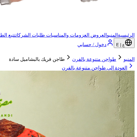
الرئيسية
المنيو
العروض
العزومات والمناسبات
طلبات الشركات
تتبع الط
دخول / حسابي
ع | E
المنيو
طواجن متنوعة بالفرن
طاجن فريك بالبشاميل سادة
العودة إلى
طواجن متنوعة بالفرن